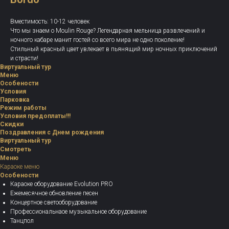
Вместимость: 10-12 человек
Что мы знаем о Moulin Rouge? Легендарная мельница развлечений и
ночного кабаре манит гостей со всего мира не одно поколение!
Стильный красный цвет увлекает в пьянящий мир ночных приключений
и страсти!
Виртуальный тур
Меню
Особености
Условия
Парковка
Режим работы
Условия предоплаты!!!
Скидки
Поздравления с Днем рождения
Виртуальный тур
Смотреть
Меню
Караоке меню
Особености
Караоке оборудование Evolution PRO
Ежемесячное обновление песен
Концертное светооборудование
Профессиональнаое музыкальное оборудование
Танцпол