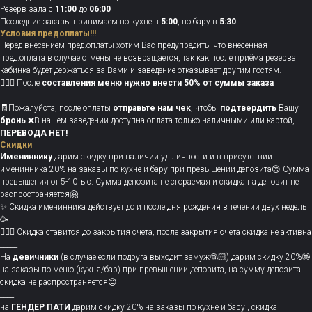
Резерв зала с
11:00
до
06:00
Последние заказы принимаем по кухне в
5:00
, по бару в
5:30
.
Условия предоплаты!!!
Перед внесением пред.оплаты хотим Вас предупредить, что внесённая
пред.оплата в случае отмены не возвращается, так как после приёма резерва
кабинка будет держаться за Вами и заведение отказывает другим гостям.
💁🏻‍♀️ После
составления меню нужно
внести 50% от суммы заказа
🧾Пожалуйста, после оплаты
отправьте нам чек
, чтобы
подтвердить
Вашу
бронь
❌В нашем заведении доступна оплата только наличными или картой,
ПЕРЕВОДА НЕТ!
Скидки
Имениннику
дарим скидку при наличии уд.личности и в присутствии
именинника 20% на заказы по кухне и бару при превышении депозита😊 Сумма
превышения от 5-10тыс. Сумма депозита не сгораемая и скидка на депозит не
распространяется🤗
✨ Скидка именинника действует до и после дня рождения в течении двух недель
🥳
💁🏻‍♀️ Скидка ставится до закрытия счета, после закрытия счета скидка не активна
_____
На
девичники
(в случае если подруга выходит замуж👰🏻) дарим скидку 20%🤩
на заказы по меню (кухня/бар) при превышении депозита, на сумму депозита
скидка не распространяется😊
____
на
ГЕНДЕР ПАТИ
дарим скидку 20% на заказы по кухне и бару , скидка