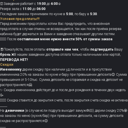
⏰Заведение работает с
19:00
до
6:00
☺️
Резерв зала с
11:00
до
06:00
Последние заказы принимаем по кухне в
5:00
, по бару в
5:30
.
Условия предоплаты!!!
Перед внесением пред.оплаты хотим Вас предупредить, что внесённая
пред.оплата в случае отмены не возвращается, так как после приёма резерва
кабинка будет держаться за Вами и заведение отказывает другим гостям.
💁🏻‍♀️ После
составления меню нужно
внести 50% от суммы заказа
🧾Пожалуйста, после оплаты
отправьте нам чек
, чтобы
подтвердить
Вашу
бронь
❌В нашем заведении доступна оплата только наличными или картой,
ПЕРЕВОДА НЕТ!
Скидки
Имениннику
дарим скидку при наличии уд.личности и в присутствии
именинника 20% на заказы по кухне и бару при превышении депозита😊 Сумма
превышения от 5-10тыс. Сумма депозита не сгораемая и скидка на депозит не
распространяется🤗
✨ Скидка именинника действует до и после дня рождения в течении двух недель
🥳
💁🏻‍♀️ Скидка ставится до закрытия счета, после закрытия счета скидка не активна
_____
На
девичники
(в случае если подруга выходит замуж👰🏻) дарим скидку 20%🤩
на заказы по меню (кухня/бар) при превышении депозита, на сумму депозита
скидка не распространяется😊
____