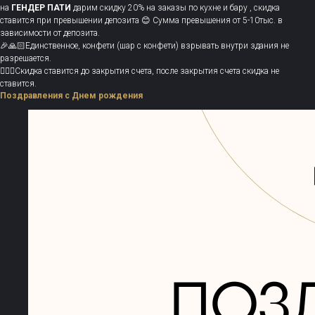
на
ГЕНДЕР ПАТИ
дарим скидку 20% на заказы по кухне и бару , скидка
ставится при превышении депозита 😊 Сумма превышения от 5-10тыс. в
зависимости от депозита.
🎉🙏🏻Единственное, конфети (шар с конфети) взрывать внутри здания не
разрешается.
💁🏻‍♀️Скидка ставится до закрытия счета, после закрытия счета скидка не
ставится.
Поздравления с Днем рождения