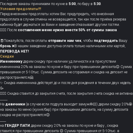
Последние заказы принимаем по кухне в
5:00
, по бару в
5:30
.
Условия предоплаты!!!
Перед внесением пред.оплаты хотим Вас предупредить, что внесённая
пред.оплата в случае отмены не возвращается, так как после приёма резерва
кабинка будет держаться за Вами и заведение отказывает другим гостям.
💁🏻‍♀️ После
составления меню нужно
внести 50% от суммы заказа
🧾Пожалуйста, после оплаты
отправьте нам чек
, чтобы
подтвердить
Вашу
бронь
❌В нашем заведении доступна оплата только наличными или картой,
ПЕРЕВОДА НЕТ!
Скидки
Имениннику
дарим скидку при наличии уд.личности и в присутствии
именинника 20% на заказы по кухне и бару при превышении депозита😊 Сумма
превышения от 5-10тыс. Сумма депозита не сгораемая и скидка на депозит не
распространяется🤗
✨ Скидка именинника действует до и после дня рождения в течении двух недель
🥳
💁🏻‍♀️ Скидка ставится до закрытия счета, после закрытия счета скидка не активна
_____
На
девичники
(в случае если подруга выходит замуж👰🏻) дарим скидку 20%🤩
на заказы по меню (кухня/бар) при превышении депозита, на сумму депозита
скидка не распространяется😊
____
на
ГЕНДЕР ПАТИ
дарим скидку 20% на заказы по кухне и бару , скидка
ставится при превышении депозита 😊 Сумма превышения от 5-10тыс. в