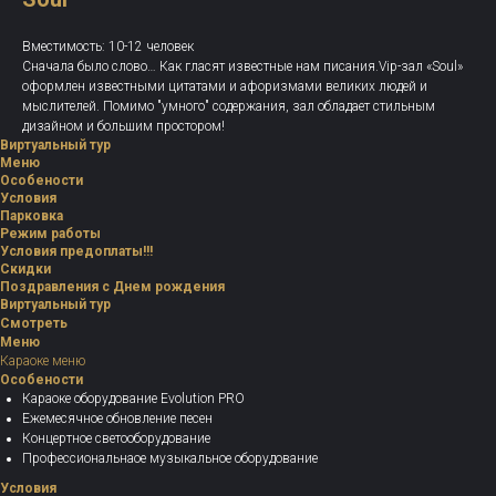
Вместимость: 10-12 человек
Сначала было слово… Как гласят известные нам писания.Vip-зал «Soul»
оформлен известными цитатами и афоризмами великих людей и
мыслителей. Помимо "умного" содержания, зал обладает стильным
дизайном и большим простором!
Виртуальный тур
Меню
Особености
Условия
Парковка
Режим работы
Условия предоплаты!!!
Скидки
Поздравления с Днем рождения
Виртуальный тур
Смотреть
Меню
Караоке меню
Особености
Караоке оборудование Evolution PRO
Ежемесячное обновление песен
Концертное светооборудование
Профессиональнаое музыкальное оборудование
Условия