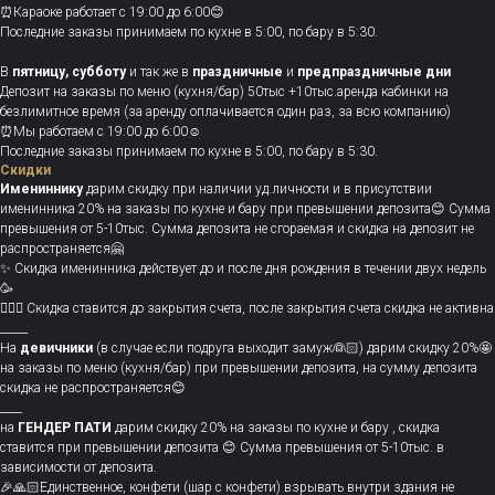
⏰Караоке работает с 19:00 до 6:00😊
Последние заказы принимаем по кухне в 5:00, по бару в 5:30.
В
пятницу, субботу
и так же в
праздничные
и
предпраздничные дни
Депозит на заказы по меню (кухня/бар) 50тыс +10тыс.аренда кабинки на
безлимитное время (за аренду оплачивается один раз, за всю компанию)
⏰Мы работаем с 19:00 до 6:00☺️
Последние заказы принимаем по кухне в 5:00, по бару в 5:30.
Скидки
Имениннику
дарим скидку при наличии уд.личности и в присутствии
именинника 20% на заказы по кухне и бару при превышении депозита😊 Сумма
превышения от 5-10тыс. Сумма депозита не сгораемая и скидка на депозит не
распространяется🤗
✨ Скидка именинника действует до и после дня рождения в течении двух недель
🥳
💁🏻‍♀️ Скидка ставится до закрытия счета, после закрытия счета скидка не активна
_____
На
девичники
(в случае если подруга выходит замуж👰🏻) дарим скидку 20%🤩
на заказы по меню (кухня/бар) при превышении депозита, на сумму депозита
скидка не распространяется😊
____
на
ГЕНДЕР ПАТИ
дарим скидку 20% на заказы по кухне и бару , скидка
ставится при превышении депозита 😊 Сумма превышения от 5-10тыс. в
зависимости от депозита.
🎉🙏🏻Единственное, конфети (шар с конфети) взрывать внутри здания не