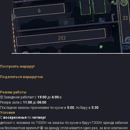
Построить маршрут
Поделиться маршрутом
Режим работы
⏰Заведение работает с
19:00
до
6:00
☺️
Резерв зала с
11:00
до
06:00
Последние заказы принимаем по кухне в
5:00
, по бару в
5:30
.
Условия
С
воскресенья
по
четверг
депозит с человека по 7000тг на заказы по кухне и бару+7000тг аренда кабинки
на безлимитное время🎉🤩 за аренду оплачивается один раз, за всю компанию