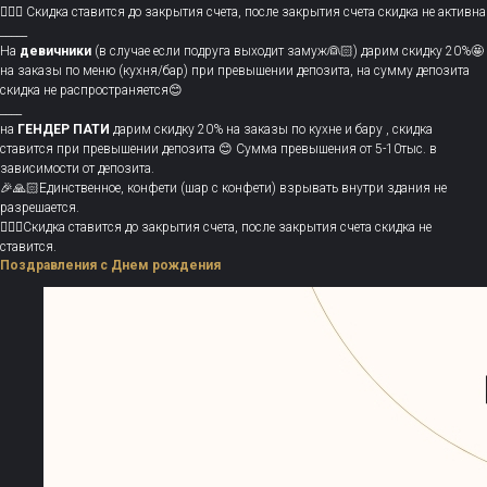
💁🏻‍♀️ Скидка ставится до закрытия счета, после закрытия счета скидка не активна
_____
На
девичники
(в случае если подруга выходит замуж👰🏻) дарим скидку 20%🤩
на заказы по меню (кухня/бар) при превышении депозита, на сумму депозита
скидка не распространяется😊
____
на
ГЕНДЕР ПАТИ
дарим скидку 20% на заказы по кухне и бару , скидка
ставится при превышении депозита 😊 Сумма превышения от 5-10тыс. в
зависимости от депозита.
🎉🙏🏻Единственное, конфети (шар с конфети) взрывать внутри здания не
разрешается.
💁🏻‍♀️Скидка ставится до закрытия счета, после закрытия счета скидка не
ставится.
Поздравления с Днем рождения