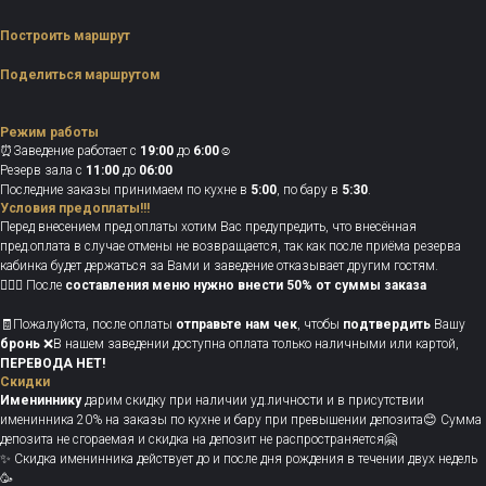
Построить маршрут
Поделиться маршрутом
Режим работы
⏰Заведение работает с
19:00
до
6:00
☺️
Резерв зала с
11:00
до
06:00
Последние заказы принимаем по кухне в
5:00
, по бару в
5:30
.
Условия предоплаты!!!
Перед внесением пред.оплаты хотим Вас предупредить, что внесённая
пред.оплата в случае отмены не возвращается, так как после приёма резерва
кабинка будет держаться за Вами и заведение отказывает другим гостям.
💁🏻‍♀️ После
составления меню нужно
внести 50% от суммы заказа
🧾Пожалуйста, после оплаты
отправьте нам чек
, чтобы
подтвердить
Вашу
бронь
❌В нашем заведении доступна оплата только наличными или картой,
ПЕРЕВОДА НЕТ!
Скидки
Имениннику
дарим скидку при наличии уд.личности и в присутствии
именинника 20% на заказы по кухне и бару при превышении депозита😊 Сумма
депозита не сгораемая и скидка на депозит не распространяется🤗
✨ Скидка именинника действует до и после дня рождения в течении двух недель
🥳